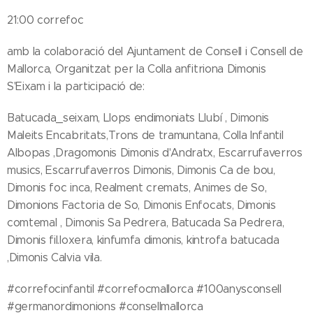
21:00 correfoc
amb la colaboració del Ajuntament de Consell i Consell de
Mallorca, Organitzat per la Colla anfitriona Dimonis
S'Eixam i la participació de:
Batucada_seixam, Llops endimoniats Llubí , Dimonis
Maleits Encabritats,Trons de tramuntana, Colla Infantil
Albopas ,Dragomonis Dimonis d'Andratx, Escarrufaverros
musics, Escarrufaverros Dimonis, Dimonis Ca de bou,
Dimonis foc inca, Realment cremats, Animes de So,
Dimonions Factoria de So, Dimonis Enfocats, Dimonis
comtemal , Dimonis Sa Pedrera, Batucada Sa Pedrera,
Dimonis fil.loxera, kinfumfa dimonis, kintrofa batucada
,Dimonis Calvia vila.
#correfocinfantil #correfocmallorca #100anysconsell
#germanordimonions #consellmallorca