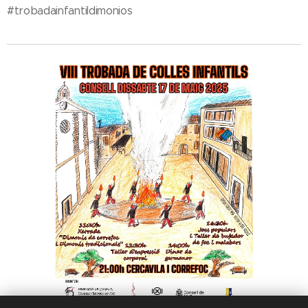
#trobadainfantildimonios