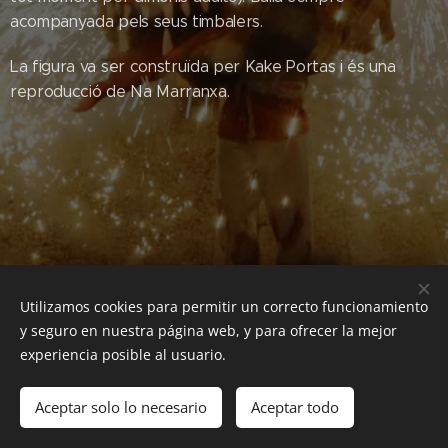
acompanyada pels seus timbalers.
La figura va ser construïda per Kake Portas i és una
reproducció de Na Marranxa.
Utilizamos cookies para permitir un correcto funcionamiento
y seguro en nuestra página web, y para ofrecer la mejor
experiencia posible al usuario.
© 2016 Federació de dimonis, diables i bèsties de foc de les Illes
Balears
Aceptar solo lo necesario
Aceptar todo
Creado con
Webnode
Cookies