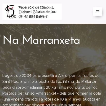
Na Marranxeta
L'agost de 2004 es presentà a Alaró, per les festes de
Sant Roc, la primera bèstia de foc infantil de Mallorca,
peça d'aproximadament 20 kg i amb nou punts de foc.
Portada per un sol «marranxet» dels que formen la colla
(una vintena d'al·lots i al·lotes de 10 a 14 anys, ajudats en
tot moment per dimonis adults). Balla sempre