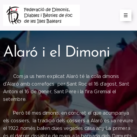
Alaró i el Dimoni
Com ja us hem explicat Alaró té la colla dimonis
d'Alaró amb correfocs per Sant Roc el 16 d'agost, Sant
Antoni el 16 de gener, Sant Pere i la fira Gremial el
setembre.
Però té mes dimonis, en concret el que acompanya
els cossiers, la tradició dels cossiers a Alaró es va reviure
el 1922, només ballen dues vegades casa any. La primera
és el darrer dissabte de maig, a la barriada dels Damunts,