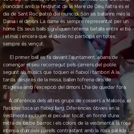
coincidint amb la festivitat de la Mare de Déu, l'altra és el
dia de Sant Roc patró del municipi. Són sis ballarins més la
Dama i el dimoni. La dama és sempre representat per un
home. Els seus balls signifiquen l'eterna batalla entre el bé
i el mal, i encara que el diable no participa en totes,
sempre és vençut.
El primer ball es fa davant l'ajuntament, abans de
començar el seu recorregut pels carrers del poble,
seguint als músics que toquen el flabiol i tamborí A la
tarda, després de la missa, ballen l'ofrena dins de
l'Esglèsia amb l'excepció del dimoni. L'ha de quedar fora.
A diferència dels altres grups de cossiers a Mallorca, el
flabioler toca un flabiol llarg. Diferències òbvies en la
vestimenta inclouen el peculiar tocat, en forma d'una
mitra de bisbe barroc i els colors de la vestimenta, la rosa
intensa d'un dels parells contrastant amb la rosa pàl·lida i