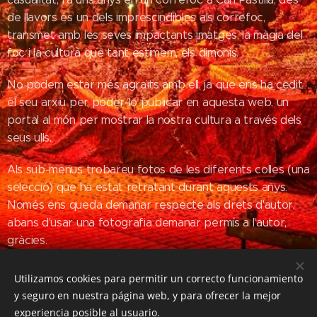
de llavors és un dels imprescindibles als correfoc,
transmet amb les seves impactants imatges, la màgia del
foc i la cultura que tant estimem, els dimonis.
No podem estar més agraïts amb ell, ja que ens ha cedit
el seu arxiu per poder-lo publicar en aquesta web, un
portal al món per mostrar la nostra cultura a través dels
seus ulls.
Als sub-menus trobareu fotos de les diferents colles (una
selecció) que ha estat retratant durant aquests anys.
Només ens queda demanar respecte als drets d'autor,
abans d'usar una fotografia demanar permís a l'autor,
gràcies.
Utilizamos cookies para permitir un correcto funcionamiento
y seguro en nuestra página web, y para ofrecer la mejor
experiencia posible al usuario.