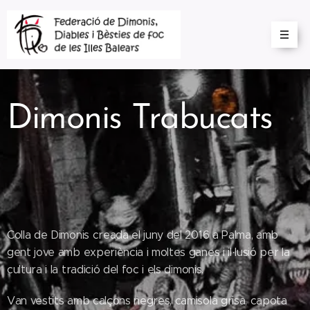
Dimonis Trabucats
Colla de Dimonis creada el juny del 2016 a Palma, amb
gent jove amb experiència i moltes ganes i il·lusió per la
cultura i la tradició del foc i els dimonis.
Van vestits amb calçons negres, camisola grisa, capota