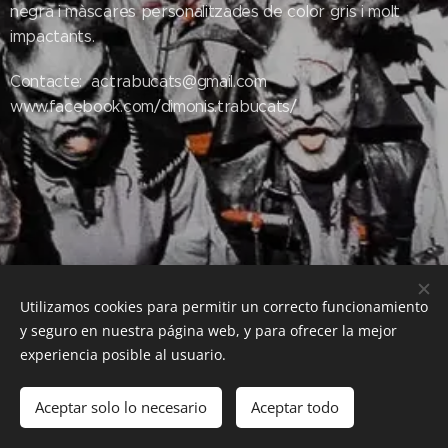
negra i màscares personalitzades de color gris i molt
impactants.
Contacte: actrabucats@gmail.com
www.facebook.com/dimonis.trabucats/
Utilizamos cookies para permitir un correcto funcionamiento
y seguro en nuestra página web, y para ofrecer la mejor
experiencia posible al usuario.
© 2016 Federació de dimonis, diables i bèsties de foc de les Illes
Balears
Aceptar solo lo necesario
Aceptar todo
Creado con
Webnode
Cookies