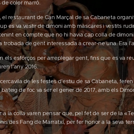
s de color marró.
 el restaurant de Can Marçal de sa Cabaneta organit
up es va vestir de dimoni amb màscares i vestits rud
i tenint en compte que no hi havia cap colla de dimoni
a trobada de gent interessada a crear-ne una. Era l'
 els esforços per arreplegar gent, fins que es va re
ïren l'any 2016.
 cercavila de les festes d'estiu de sa Cabaneta, feren
el bateig de foc va ser el gener de 2017, amb els Dimo
 a la colla varen pensar que, pel fet de ser de la «Te
is des Fang de Marratxí, per fer honor a la seva terr