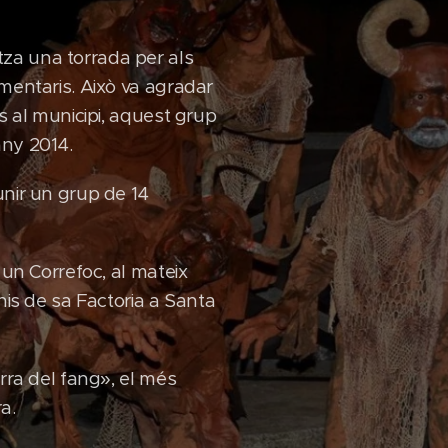
za una torrada per als
imentaris. Això va agradar
s al municipi, aquest grup
any 2014.
unir un grup de 14
 un Correfoc, al mateix
nis de sa Factoria a Santa
rra del fang», el més
a.