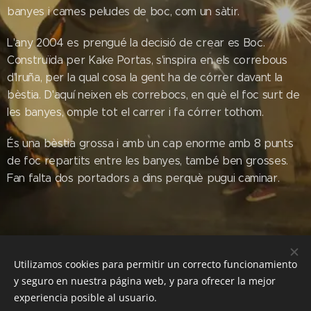
banyes i cames peludes de boc, com un sàtir.
L'any 2004 es prengué la decisió de crear es Boc.
Construïda per Kake Portas, s'inspira en els correbous
d'Iruña, per la qual cosa la gent ha de córrer davant la
bèstia. D'aquí neixen els correbocs, en què el foc surt de
les banyes, omple tot el carrer i fa córrer tothom.
És una bèstia grossa i amb un cap enorme amb 8 punts
de foc repartits entre les banyes, també ben grosses.
Fan falta dos portadors a dins perquè pugui caminar.
Utilizamos cookies para permitir un correcto funcionamiento
y seguro en nuestra página web, y para ofrecer la mejor
experiencia posible al usuario.
© 2016 Federació de dimonis, diables i bèsties de foc de les Illes