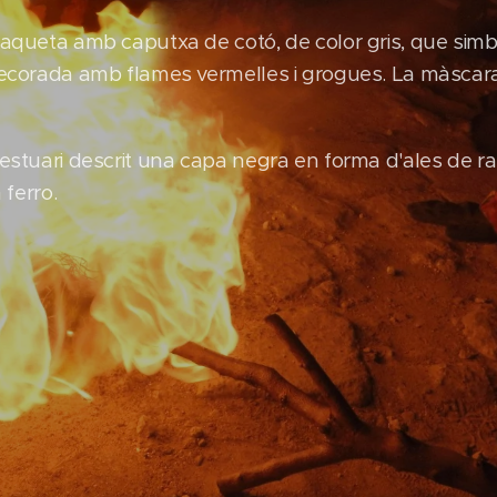
jaqueta amb caputxa de cotó, de color gris, que simbo
 decorada amb flames vermelles i grogues. La màscar
vestuari descrit una capa negra en forma d'ales de r
 ferro.