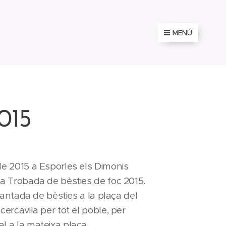
MENÚ
015
de 2015 a Esporles els Dimonis
la Trobada de bèsties de foc 2015.
plantada de bèsties a la plaça del
cercavila per tot el poble, per
l a la mateixa plaça.