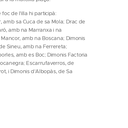
oc de l'illa hi participà:
r, amb sa Cuca de sa Mola; Drac de
laró, amb na Marranxa i na
e Mancor, amb na Boscana; Dimonis
de Sineu, amb na Ferrereta;
porles, amb es Boc; Dimonis Factoria
Bocanegra; Escarrufaverros, de
t, i Dimonis d'Albopàs, de Sa