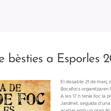
 bèsties a Esporles 2
El dissabte 21 de març 
Bocsifocs organitzaren 
A les 17 h tenia lloc la 
Jardinet, seguida d'una 
acabar amb un gran fina